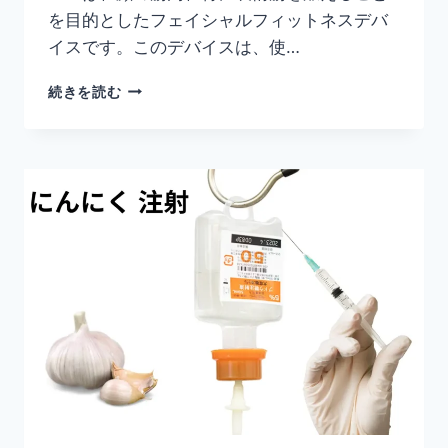
改
を目的としたフェイシャルフィットネスデバ
善〜
イスです。このデバイスは、使…
PAO
続きを読む
効
果
を
テ
ス
ト！
顔
の
ス
リ
ミ
ン
グ
効
果
は
本