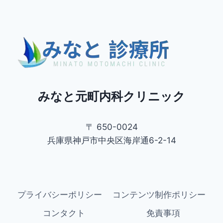
ー
の
供
す
ペ
ジ
る
ミ
ー
ナ
ナ
ト
ジ
ビ
ク
リ
ゲ
ニ
みなと元町内科クリニック
ッ
ー
ク
を
シ
〒 650-0024
発
見
兵庫県神戸市中央区海岸通6-2-14
ョ
し
よ
ン
う
プライバシーポリシー
コンテンツ制作ポリシー
コンタクト
免責事項