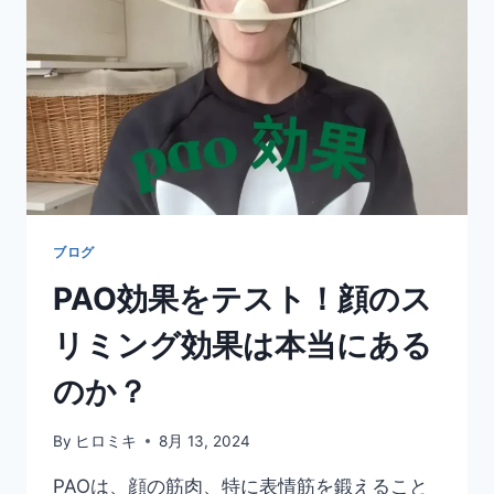
ACID
SOAP):
明
る
い
肌
へ
の
秘
訣
〜
ブログ
シ
PAO効果をテスト！顔のス
ミ
と
リミング効果は本当にある
不
均
のか？
一
な
肌
By
ヒロミキ
8月 13, 2024
色
を
PAOは、顔の筋肉、特に表情筋を鍛えること