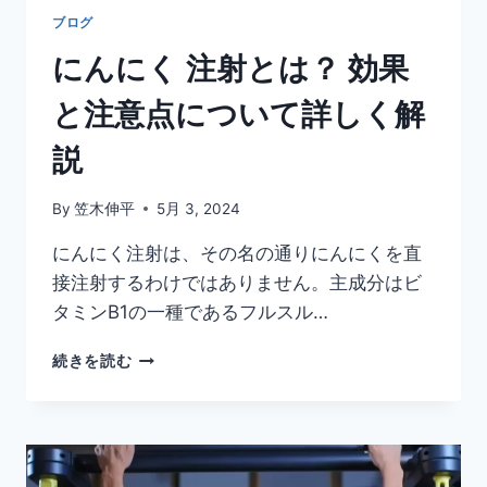
当
ブログ
に
にんにく 注射とは？ 効果
あ
る
と注意点について詳しく解
の
か？
説
By
笠木伸平
5月 3, 2024
にんにく注射は、その名の通りにんにくを直
接注射するわけではありません。主成分はビ
タミンB1の一種であるフルスル…
に
続きを読む
ん
に
く
注
射