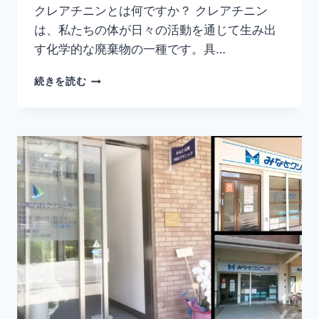
クレアチニンとは何ですか？ クレアチニン
は、私たちの体が日々の活動を通じて生み出
す化学的な廃棄物の一種です。具…
ク
続きを読む
レ
ア
チ
ニ
ン
と
は：
正
常
レ
ベ
ル、
高
レ
ベ
ル