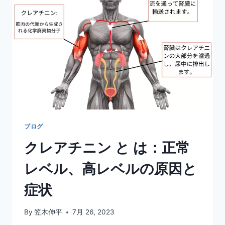
宅
で
簡
単
に
で
き
る
自
然
な
ホ
ブログ
ワ
クレアチニン と は：正常
イ
ト
レベル、高レベルの原因と
ニ
ン
症状
グ
方
法
By
笠木伸平
7月 26, 2023