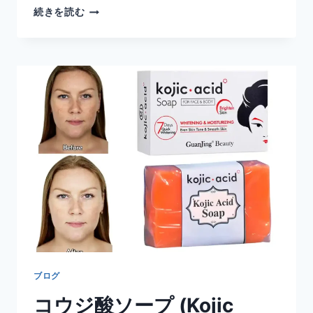
パ
続きを読む
ナ
ソ
ニ
ッ
ク
EW-
DJ55-
W
ジ
ェ
ッ
ト
ウ
ォ
ッ
シ
ャ
ー
ブログ
ド
コウジ酸ソープ (Kojic
ル