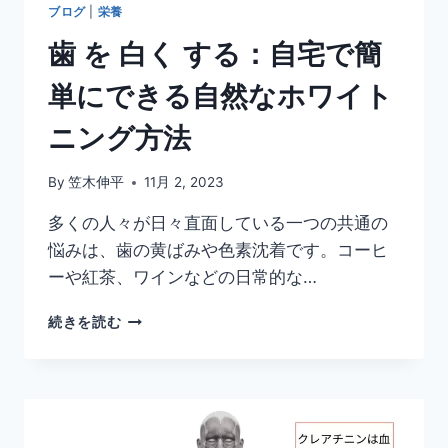
括
ブログ
|
栄養
的
歯 を 白く する：自宅で簡
な
分
単にできる自然なホワイト
析
ニング方法
By
笠木伸平
11月 2, 2023
多くの人々が日々直面している一つの共通の
悩みは、歯の黄ばみや色素沈着です。コーヒ
ーや紅茶、ワインなどの日常的な…
歯
続きを読む
を
白
く
す
る：
自