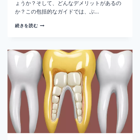
ょうか？そして、どんなデメリットがあるの
か？この包括的なガイドでは、ぶ…
ぶ
続きを読む
ら
下
が
り
健
康
器
の
効
果
と
デ
メ
リ
ッ
ト：
包