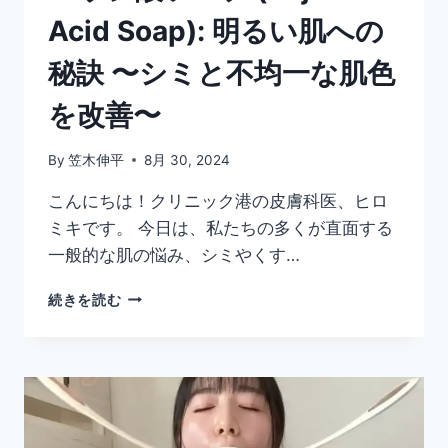
ツ:
Acid Soap): 明るい肌への
歯
科
秘訣 〜シミと不均一な肌色
医
師
を改善〜
の
詳
細
By
笠木伸平
8月 30, 2024
な
見
こんにちは！クリニック港の皮膚科医、ヒロ
解
ミキです。 今日は、私たちの多くが直面する
一般的な肌の悩み、シミやくす…
コ
続きを読む
ウ
ジ
酸
ソ
ー
プ
(KOJIC