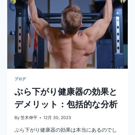
と
は？
効
果
と
注
意
点
に
つ
い
て
詳
ブログ
し
ぶら下がり健康器の効果と
く
解
デメリット：包括的な分析
説
By
笠木伸平
12月 30, 2023
ぶら下がり健康器の効果は本当にあるのでし