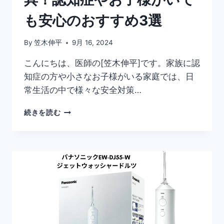
も安心のおすすめ3選
By
笠木伸平
9月 16, 2024
こんにちは、医師の[笠木伸平]です。家族に認
知症の方や小さなお子様がいる家庭では、日
常生活の中で様々な安全対策…
火
続きを読む
事
の
心
配
が
な
い
暖
房
器