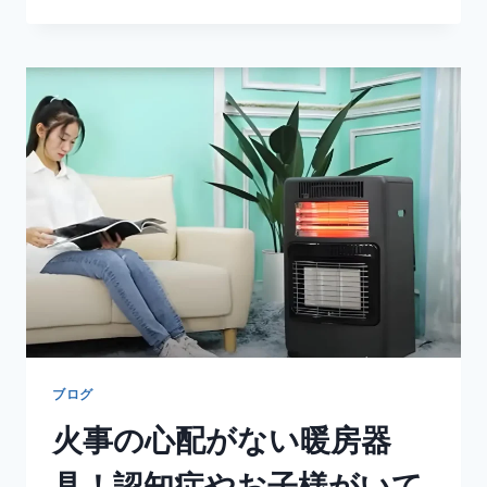
ヌ
カ
ハ
ニ
ー
と
は？
そ
の
効
果
と
人
気
の
お
す
す
ブログ
め
火事の心配がない暖房器
選
具！認知症やお子様がいて