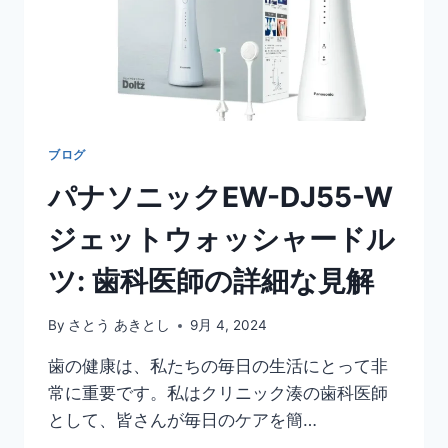
具！
認
知
症
や
お
子
様
ブログ
が
パナソニックEW-DJ55-W
い
て
ジェットウォッシャードル
も
安
ツ: 歯科医師の詳細な見解
心
の
お
By
さとう あきとし
9月 4, 2024
す
す
歯の健康は、私たちの毎日の生活にとって非
め
常に重要です。私はクリニック湊の歯科医師
3
として、皆さんが毎日のケアを簡…
選