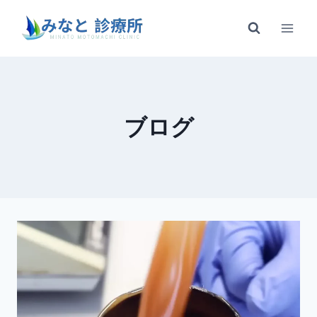
内
容
を
ス
キ
ッ
ブログ
プ