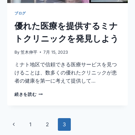
の
原
ブログ
因
優れた医療を提供するミナ
と
症
トクリニックを発見しよう
状
By
笠木伸平
7月 15, 2023
ミナト地区で信頼できる医療サービスを見つ
けることは、数多くの優れたクリニックが患
者の健康を第一に考えて提供して…
優
続きを読む
れ
た
医
療
ペ
前
1
2
3
を
提