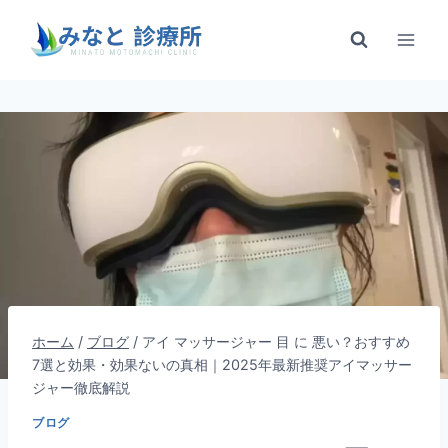
内
容
を
ス
キ
ッ
プ
ホーム
/
ブログ
/
アイ マッサージャー 目 に 悪い？おすすめ
7選と効果・効果ないの真相｜2025年最新推奨アイマッサー
ジャー徹底解説
ブログ